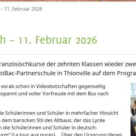
 – 11. Februar 2026
h – 11. Februar 2026
 Französischkurse der zehnten Klassen wieder zw
biBac-Partnerschule in Thionville auf dem Prog
 vorab schon in Videobotschaften gegenseitig
gespannt und voller Vorfreude mit dem Bus nach
ie Schülerinnen und Schüler in mehrfacher Hinsicht
n dem barocken Stil des Altbaus, der das Lycée
 die Schülerinnen und Schüler in deutsch-
urm“ (La tour aux puces). Über den Ursprung dieses