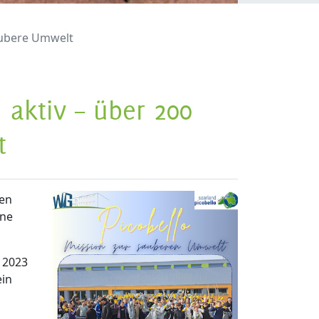
saubere Umwelt
 aktiv – über 200
t
ten
ine
 2023
ein