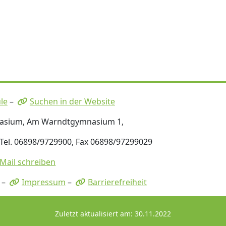
le
–
Suchen in der Website
nasium, Am Warndtgymnasium 1,
 Tel. 06898/9729900, Fax 06898/97299029
-Mail schreiben
–
Impressum
–
Barrierefreiheit
Zuletzt aktualisiert am: 30.11.2022