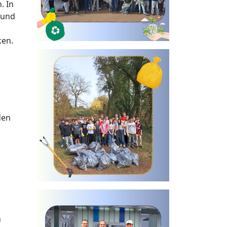
. In
 und
ken.
den
n