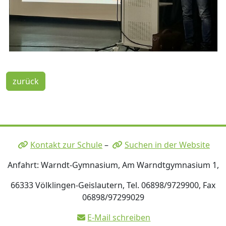
zurück
Kontakt zur Schule
–
Suchen in der Website
Anfahrt: Warndt-Gymnasium, Am Warndtgymnasium 1,
66333 Völklingen-Geislautern, Tel. 06898/9729900, Fax
06898/97299029
E-Mail schreiben