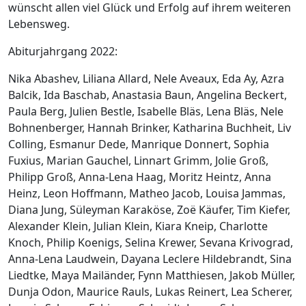
wünscht allen viel Glück und Erfolg auf ihrem weiteren
Lebensweg.
Abiturjahrgang 2022:
Nika Abashev, Liliana Allard, Nele Aveaux, Eda Ay, Azra
Balcik, Ida Baschab, Anastasia Baun, Angelina Beckert,
Paula Berg, Julien Bestle, Isabelle Bläs, Lena Bläs, Nele
Bohnenberger, Hannah Brinker, Katharina Buchheit, Liv
Colling, Esmanur Dede, Manrique Donnert, Sophia
Fuxius, Marian Gauchel, Linnart Grimm, Jolie Groß,
Philipp Groß, Anna-Lena Haag, Moritz Heintz, Anna
Heinz, Leon Hoffmann, Matheo Jacob, Louisa Jammas,
Diana Jung, Süleyman Karaköse, Zoë Käufer, Tim Kiefer,
Alexander Klein, Julian Klein, Kiara Kneip, Charlotte
Knoch, Philip Koenigs, Selina Krewer, Sevana Krivograd,
Anna-Lena Laudwein, Dayana Leclere Hildebrandt, Sina
Liedtke, Maya Mailänder, Fynn Matthiesen, Jakob Müller,
Dunja Odon, Maurice Rauls, Lukas Reinert, Lea Scherer,