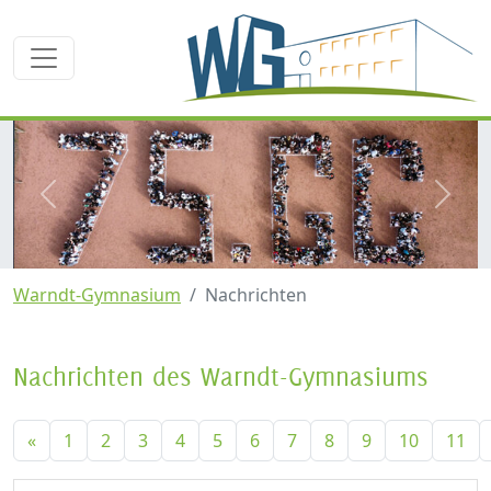
zurück
weite
Warndt-Gymnasium
Nachrichten
Nachrichten des Warndt-Gymnasiums
«
1
2
3
4
5
6
7
8
9
10
11