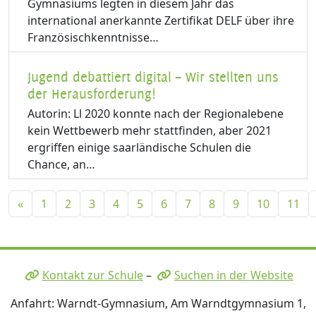
Gymnasiums legten in diesem Jahr das
international anerkannte Zertifikat DELF über ihre
Französischkenntnisse…
Jugend debattiert digital – Wir stellten uns
der Herausforderung!
Autorin: Ll 2020 konnte nach der Regionalebene
kein Wettbewerb mehr stattfinden, aber 2021
ergriffen einige saarländische Schulen die
Chance, an…
«
1
2
3
4
5
6
7
8
9
10
11
Kontakt zur Schule
–
Suchen in der Website
Anfahrt: Warndt-Gymnasium, Am Warndtgymnasium 1,