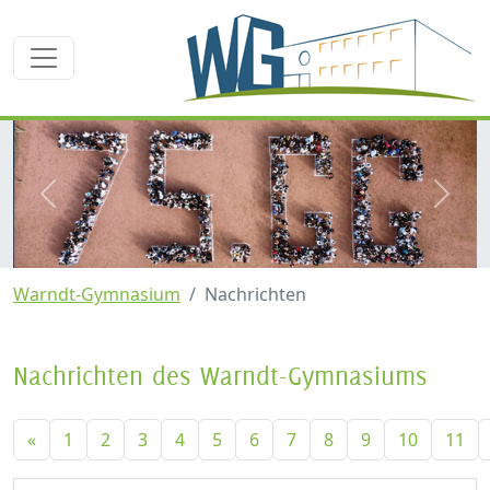
zurück
weite
Warndt-Gymnasium
Nachrichten
Nachrichten des Warndt-Gymnasiums
«
1
2
3
4
5
6
7
8
9
10
11