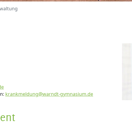
waltung
de
en:
krankmeldung@warndt-gymnasium.de
ent