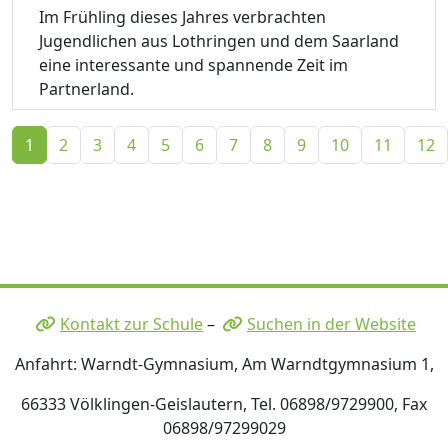
Im Frühling dieses Jahres verbrachten
Jugendlichen aus Lothringen und dem Saarland
eine interessante und spannende Zeit im
Partnerland.
1
2
3
4
5
6
7
8
9
10
11
12
Kontakt zur Schule
–
Suchen in der Website
Anfahrt: Warndt-Gymnasium, Am Warndtgymnasium 1,
66333 Völklingen-Geislautern, Tel. 06898/9729900, Fax
06898/97299029