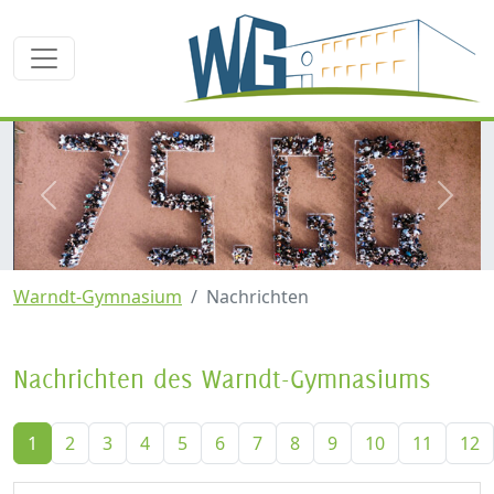
zurück
weite
Warndt-Gymnasium
Nachrichten
Nachrichten des Warndt-Gymnasiums
1
2
3
4
5
6
7
8
9
10
11
12